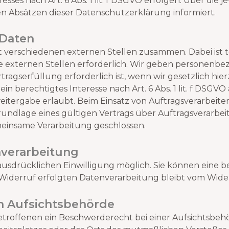
es nach Art. 6 Abs. 1 lit. f DSGVO erfolgen. Über die jew
n Absätzen dieser Datenschutzerklärung informiert.
Daten
t verschiedenen externen Stellen zusammen. Dabei ist t
 externen Stellen erforderlich. Wir geben personenb
agserfüllung erforderlich ist, wenn wir gesetzlich hierzu
n berechtigtes Interesse nach Art. 6 Abs. 1 lit. f DSGV
itergabe erlaubt. Beim Einsatz von Auftragsverarbeite
lage eines gültigen Vertrags über Auftragsverarbeitu
einsame Verarbeitung geschlossen.
nverarbeitung
usdrücklichen Einwilligung möglich. Sie können eine ber
m Widerruf erfolgten Datenverarbeitung bleibt vom Wide
n Aufsichts­behörde
troffenen ein Beschwerderecht bei einer Aufsichtsbeh