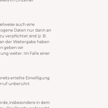
eils im Einzelfall
eilweise auch eine
ezogene Daten nur dann an
 verpflichtet sind (z. B.
O an der Weitergabe haben
rn geben wir
ng weiter. Im Falle einer
eits erteilte Einwilligung
rruf unberührt.
örde, insbesondere in dem